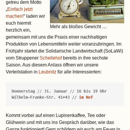
getreu dem Motto
„
Einfach jetzt
machen!
“ laden wir
euch hiermit
Mehr als bloßes Gewicht …
herzlich ein,
gemeinsam mit uns die Praxis einer nachhaltigen
Produktion von Lebensmitteln weiter voranzubringen. Im
Frühjahr startet die Solidarische Landwirtschaft (SoLaWi)
vom Struppener
Schellehof
bereits in ihre sechste
Saison. Aus diesem Anlass öffnen wir unsere
Verteilstation in
Leubnitz
für alle Interessierten:
Donnerstag
 //
 31. Januar
 //
 16 bis 19 Uhr
Wilhelm-Franke-Str. 41+43 // 
im Hof
Kommt vorbei auf einen Lupinenkaffee, Tee oder
Glühwein und mit uns ins Gespräch darüber, wie das
Ganze funktioniert! Gern schildern wir euch am Feuer in