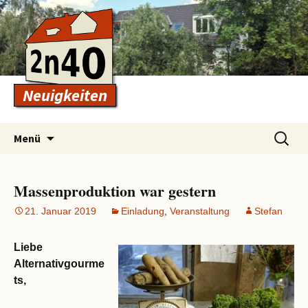
Neuigkeiten
Zum
Suchen
Menü
Inhalt
nach:
springen
Massenproduktion war gestern
21. Januar 2019
Einladung
,
Veranstaltung
Stefan
Liebe
Alternativgourme
ts,