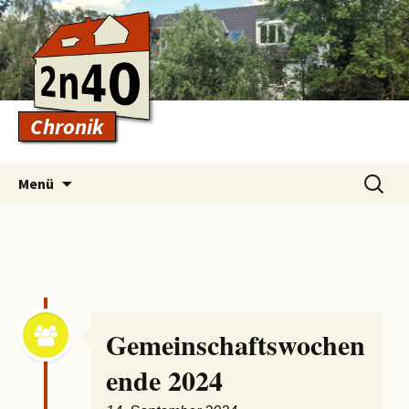
Chronik
Zum
Suchen
Menü
Inhalt
nach:
springen
Gemeinschaftswochen
ende 2024