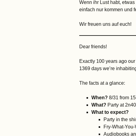
Wenn ihr Lust habt, etwas
einfach nur kommen und fe
Wir freuen uns auf euch!
Dear friends!
Exactly 100 years ago our
1369 days we’re inhabiting
The facts at a glance:
When?
8/31 from 15 
What?
Party at 2n4
What to expect?
Party in the shi
Fry-What-You-
Audiobooks and