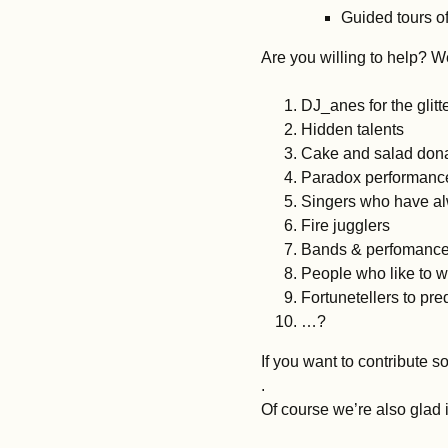
Guided tours of
Are you willing to help? We’
DJ_anes for the glitte
Hidden talents
Cake and salad don
Paradox performanc
Singers who have alw
Fire jugglers
Bands & perfomances
People who like to wo
Fortunetellers to pre
…?
If you want to contribute s
.
Of course we’re also glad i