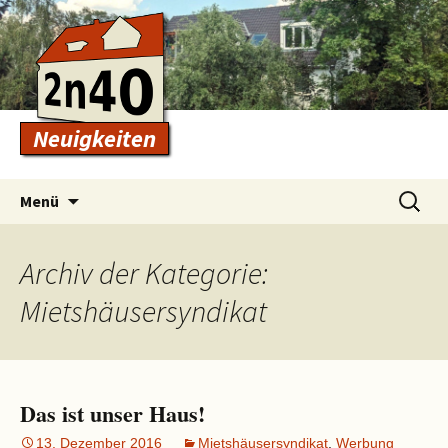
Neuigkeiten
Zum
Suchen
Menü
Inhalt
nach:
springen
Archiv der Kategorie:
Mietshäusersyndikat
Das ist unser Haus!
13. Dezember 2016
Mietshäusersyndikat
,
Werbung