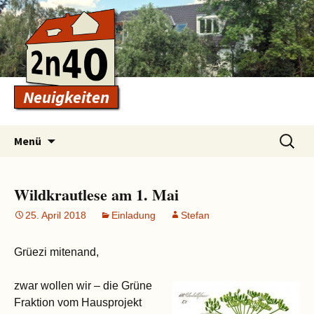
Neuigkeiten
Zum
Suchen
Menü
Inhalt
nach:
springen
Wildkrautlese am 1. Mai
25. April 2018
Einladung
Stefan
Grüezi mitenand,
zwar wollen wir – die Grüne
Fraktion vom Hausprojekt