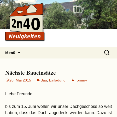
Neuigkeiten
Zum
Suchen
Menü
Inhalt
nach:
springen
Nächste Baueinsätze
28. Mai 2015
Bau
,
Einladung
Tommy
Liebe Freunde,
bis zum 15. Juni wollen wir unser Dachgeschoss so weit
haben, dass das Dach abgedeckt werden kann. Dazu ist