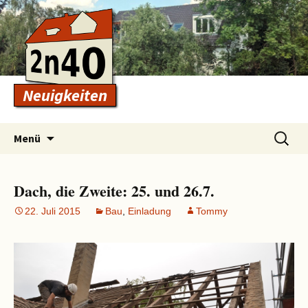
Neuigkeiten
Zum
Suchen
Menü
Inhalt
nach:
springen
Dach, die Zweite: 25. und 26.7.
22. Juli 2015
Bau
,
Einladung
Tommy